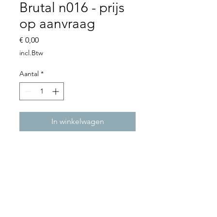
Brutal n016 - prijs
op aanvraag
Prijs
€ 0,00
incl.Btw
Aantal
*
In winkelwagen
Handbuilt ceramics - prijs op
aanvraag.
© 2021 by Compagnie des fleurs -