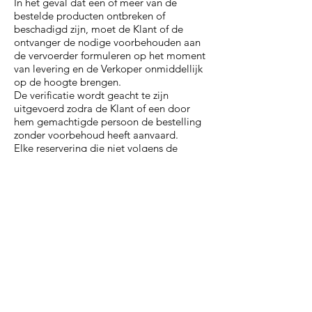
In het geval dat een of meer van de
bestelde producten ontbreken of
beschadigd zijn, moet de Klant of de
ontvanger de nodige voorbehouden aan
de vervoerder formuleren op het moment
van levering en de Verkoper onmiddellijk
op de hoogte brengen.
De verificatie wordt geacht te zijn
uitgevoerd zodra de Klant of een door
hem gemachtigde persoon de bestelling
zonder voorbehoud heeft aanvaard.
Elke reservering die niet volgens de
hierboven gedefinieerde regels en binnen
de gestelde termijnen wordt gemaakt,
kan niet in aanmerking worden genomen
en ontslaat de Verkoper van elke
aansprakelijkheid jegens de Klant.
b. Fout in de levering
In geval van een leveringsfout of niet-
conformiteit van de producten met de
informatie op de bestelbon, zal de Klant
de Verkoper hiervan binnen de drie
werkdagen na de leveringsdatum op de
hoogte brengen.