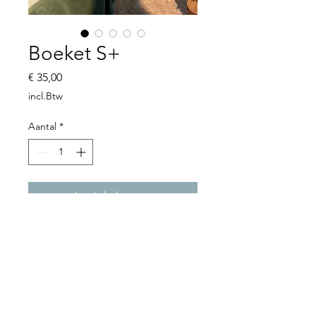
Boeket S+
Prijs
€ 35,00
incl.Btw
Aantal
*
In winkelwagen
Boeket SMALL
+
geinspireerd op
het marktaanbod.
© 2021 by Compagnie des fleurs -