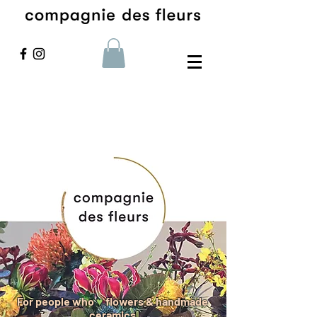
For people who
♥
flowers & handmade
ceramics