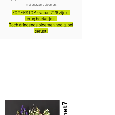
met duurzame bloemen.
ZOMERSTOP - vanaf 21/8 zijn er
terug
boeketjes -
Toch dringend
e bloemen nodig, bel
gerust!